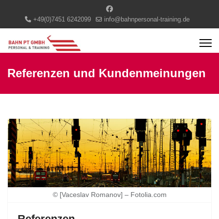
+49(0)7451 6242099
info@bahnpersonal-training.de
Referenzen und Kundenmeinungen
© [Vaceslav Romanov] – Fotolia.com
Referenzen